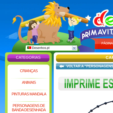
Desenhos.pt
CATEGORIAS
CAR
VOLTAR A "PERSONAGENS
CRIANÇAS
ANIMAIS
PINTURAS MANDALA
PERSONAGENS DE
BANDA DESENHADA