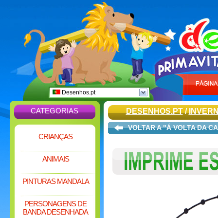
Desenhos.pt
CATEGORIAS
DESENHOS.PT
/
INVER
VOLTAR A "Á VOLTA DA C
CRIANÇAS
ANIMAIS
PINTURAS MANDALA
PERSONAGENS DE
BANDA DESENHADA