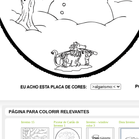
PÁGINA PARA COLORIR RELEVANTES
Inverno 15
Picotar de Cartão de
Inverno - window
Dora Inverno
Inverno 1
color 3