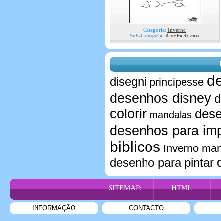
Categoria:
Inverno
Sub-Categoria:
Á volta da casa
d
disegni
principesse
desenhos disney
d
colorir
dese
mandalas
desenhos para imp
biblicos
Inverno ma
desenho para pintar
SITEMAP:
HTML
INFORMAÇÃO
CONTACTO