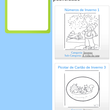
Números de Inverno 1
Categoria:
Inverno
Sub-Categoria:
Á volta da casa
Picotar de Cartão de Inverno 3