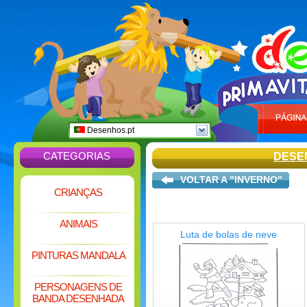
Desenhos.pt
CATEGORIAS
DESE
VOLTAR A "INVERNO"
CRIANÇAS
ANIMAIS
Luta de bolas de neve
PINTURAS MANDALA
PERSONAGENS DE
BANDA DESENHADA