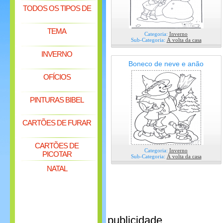
TODOS OS TIPOS DE
TEMA
Categoria:
Inverno
Sub-Categoria:
Á volta da casa
INVERNO
Boneco de neve e anão
OFÍCIOS
PINTURAS BIBEL
CARTÕES DE FURAR
CARTÕES DE
Categoria:
Inverno
PICOTAR
Sub-Categoria:
Á volta da casa
NATAL
publicidade