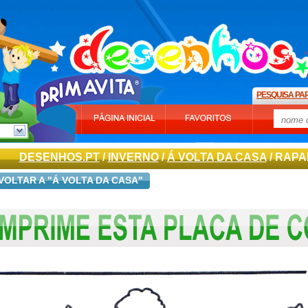
PESQUISA PA
DESENHOS.PT
/
INVERNO
/
Á VOLTA DA CASA
/ RAP
VOLTAR A "Á VOLTA DA CASA"