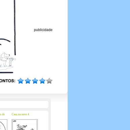
publicidade
o de
Casa na neve 4