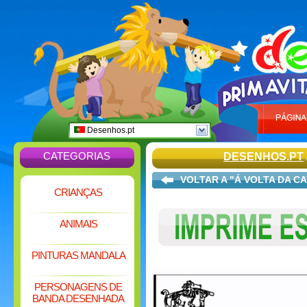
Desenhos.pt
CATEGORIAS
DESENHOS.PT
VOLTAR A "Á VOLTA DA C
CRIANÇAS
ANIMAIS
PINTURAS MANDALA
PERSONAGENS DE
BANDA DESENHADA