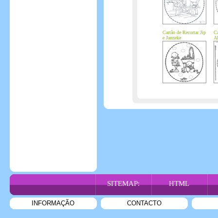
Cartão de Recortar Jip
Ca
e Janneke
Al
SITEMAP:
HTML
INFORMAÇÃO
CONTACTO