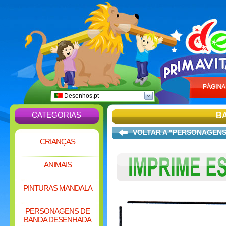
Desenhos.pt
CATEGORIAS
B
VOLTAR A "PERSONAGENS
CRIANÇAS
ANIMAIS
PINTURAS MANDALA
PERSONAGENS DE
BANDA DESENHADA