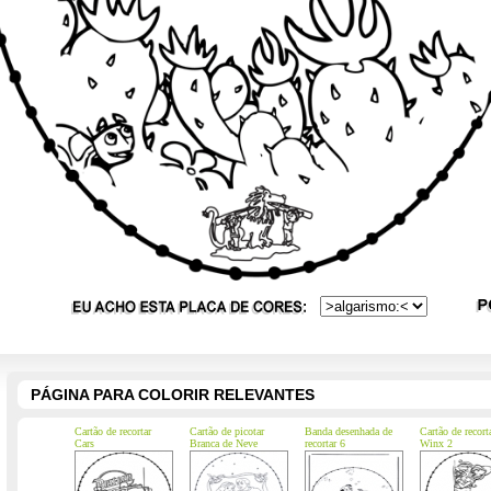
PÁGINA PARA COLORIR RELEVANTES
Cartão de recortar
Cartão de picotar
Banda desenhada de
Cartão de recort
Cars
Branca de Neve
recortar 6
Winx 2