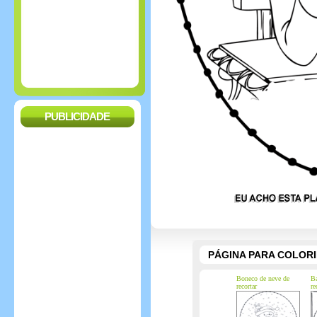
PUBLICIDADE
PÁGINA PARA COLOR
Boneco de neve de
Ba
recortar
re