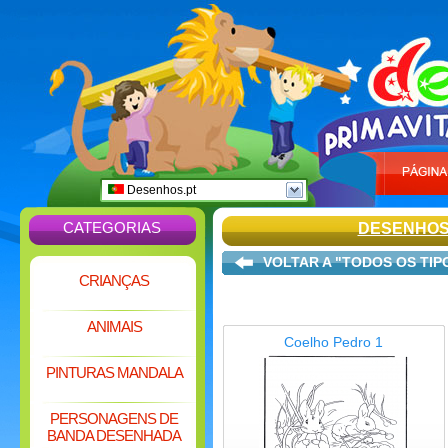
Desenhos.pt
CATEGORIAS
DESENHOS
VOLTAR A "TODOS OS TIP
CRIANÇAS
ANIMAIS
Coelho Pedro 1
PINTURAS MANDALA
PERSONAGENS DE
BANDA DESENHADA