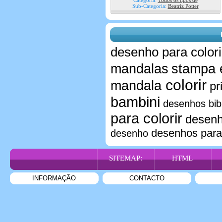
Categoria:
Todos os tipos de
Sub-Categoria:
Beatriz Potter
desenho para colori
mandalas
stampa 
colorir
mandala
pr
bambini
desenhos bib
para colorir
desenh
desenhos para
desenho
SITEMAP:
HTML
INFORMAÇÃO
CONTACTO