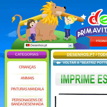
Desenhos.pt
CATEGORIAS
DESENHOS.PT
/
TODO
VOLTAR A "BEATRIZ POTT
CRIANÇAS
ANIMAIS
PINTURAS MANDALA
PERSONAGENS DE
BANDA DESENHADA