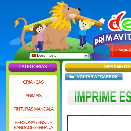
Desenhos.pt
CATEGORIAS
DESENHOS
VOLTAR A "CARROS"
CRIANÇAS
ANIMAIS
PINTURAS MANDALA
PERSONAGENS DE
BANDA DESENHADA