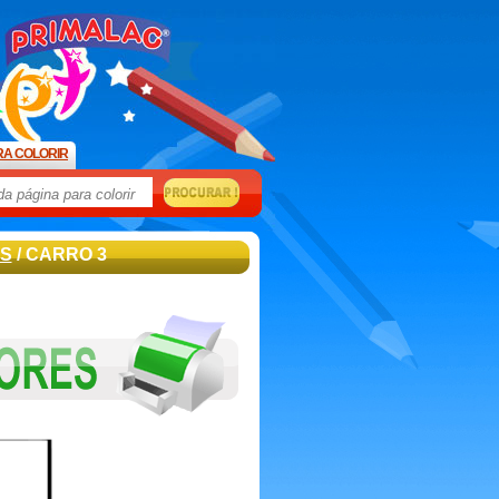
RA COLORIR
S
/ CARRO 3