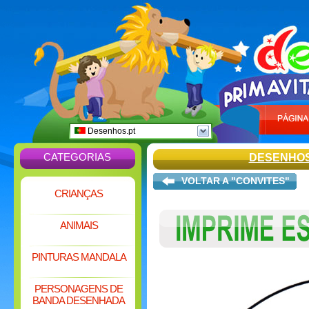
Desenhos.pt
CATEGORIAS
DESENHOS
VOLTAR A "CONVITES"
CRIANÇAS
ANIMAIS
PINTURAS MANDALA
PERSONAGENS DE
BANDA DESENHADA