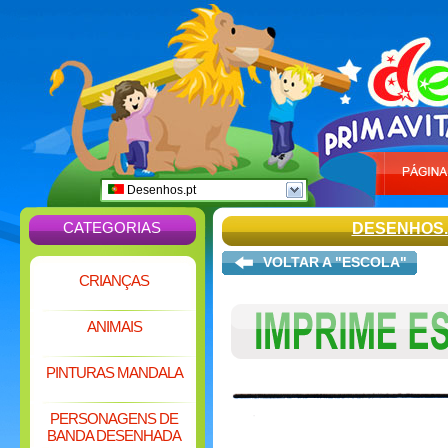
Desenhos.pt
CATEGORIAS
DESENHOS.
VOLTAR A "ESCOLA"
CRIANÇAS
ANIMAIS
PINTURAS MANDALA
PERSONAGENS DE
BANDA DESENHADA