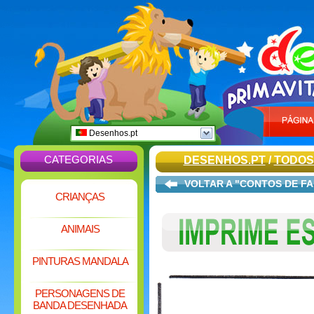
Desenhos.pt
CATEGORIAS
DESENHOS.PT
/
TODOS
VOLTAR A "CONTOS DE F
CRIANÇAS
ANIMAIS
PINTURAS MANDALA
PERSONAGENS DE
BANDA DESENHADA