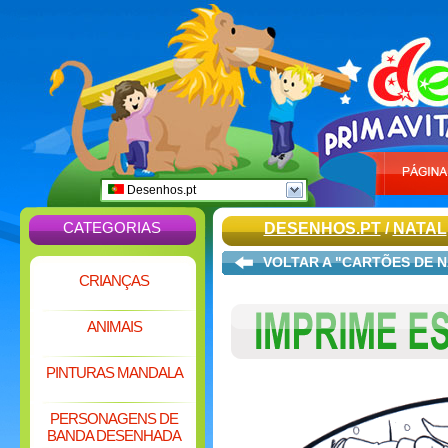
Desenhos.pt
CATEGORIAS
DESENHOS.PT
/
NATAL
VOLTAR A "CARTÕES DE N
CRIANÇAS
ANIMAIS
PINTURAS MANDALA
PERSONAGENS DE
BANDA DESENHADA