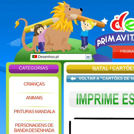
Desenhos.pt
CATEGORIAS
NATAL
/
CARTÕES
VOLTAR A "CARTÕES DE N
CRIANÇAS
ANIMAIS
PINTURAS MANDALA
PERSONAGENS DE
BANDA DESENHADA