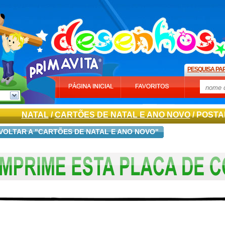
PESQUISA PA
NATAL
/
CARTÕES DE NATAL E ANO NOVO
/ POSTA
VOLTAR A "CARTÕES DE NATAL E ANO NOVO"