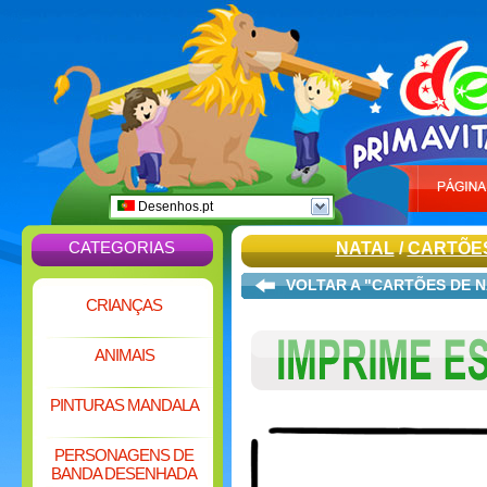
Desenhos.pt
CATEGORIAS
NATAL
/
CARTÕES
VOLTAR A "CARTÕES DE N
CRIANÇAS
ANIMAIS
PINTURAS MANDALA
PERSONAGENS DE
BANDA DESENHADA