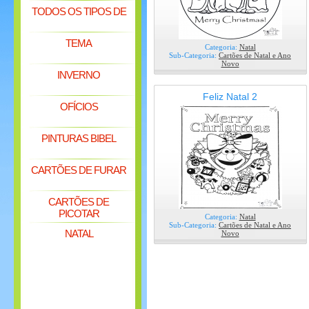
TODOS OS TIPOS DE
TEMA
Categoria:
Natal
Sub-Categoria:
Cartões de Natal e Ano
Novo
INVERNO
Feliz Natal 2
OFÍCIOS
PINTURAS BIBEL
CARTÕES DE FURAR
CARTÕES DE
PICOTAR
Categoria:
Natal
Sub-Categoria:
Cartões de Natal e Ano
NATAL
Novo