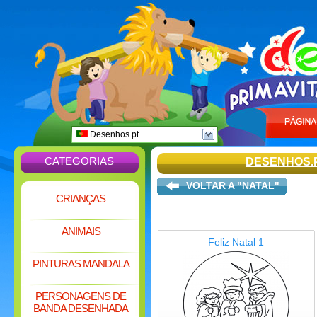
Desenhos.pt
CATEGORIAS
DESENHOS.
VOLTAR A "NATAL"
CRIANÇAS
ANIMAIS
Feliz Natal 1
PINTURAS MANDALA
PERSONAGENS DE
BANDA DESENHADA